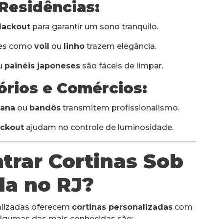
 Residências:
blackout
para garantir um sono tranquilo.
ves como
voil
ou
linho
trazem elegância.
u
painéis japoneses
são fáceis de limpar.
tórios e Comércios:
mana
ou
bandôs
transmitem profissionalismo.
ackout
ajudam no controle de luminosidade.
trar Cortinas Sob
a no RJ?
ializadas oferecem
cortinas personalizadas
com
 Algumas das mais conhecidas são: