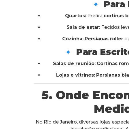
🔹 Para
Quartos:
Prefira
cortinas 
Sala de estar:
Tecidos le
Cozinha:
Persianas roller
o
🔹 Para Escri
Salas de reunião:
Cortinas ro
Lojas e vitrines:
Persianas bl
5. Onde Encon
Medid
No Rio de Janeiro, diversas lojas espec
instalação profissional.