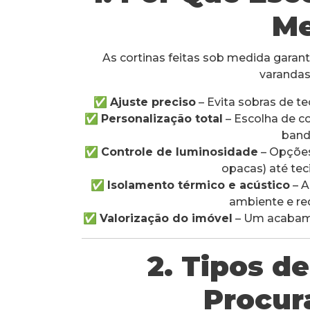
Me
As cortinas feitas sob medida gar
varandas
✅
Ajuste preciso
– Evita sobras de t
✅
Personalização total
– Escolha de c
band
✅
Controle de luminosidade
– Opções
opacas) até teci
✅
Isolamento térmico e acústico
– A
ambiente e re
✅
Valorização do imóvel
– Um acabame
2. Tipos d
Procur