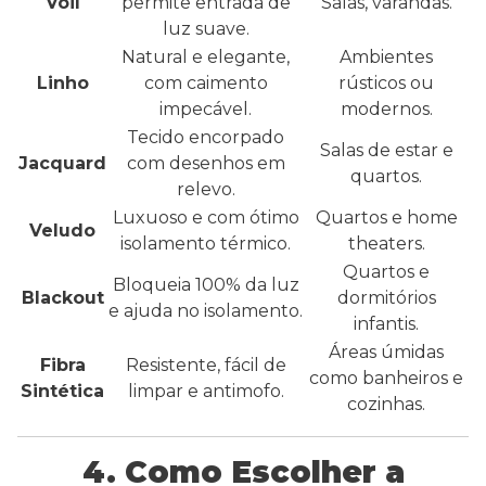
Voil
permite entrada de
Salas, varandas.
luz suave.
Natural e elegante,
Ambientes
Linho
com caimento
rústicos ou
impecável.
modernos.
Tecido encorpado
Salas de estar e
Jacquard
com desenhos em
quartos.
relevo.
Luxuoso e com ótimo
Quartos e home
Veludo
isolamento térmico.
theaters.
Quartos e
Bloqueia 100% da luz
Blackout
dormitórios
e ajuda no isolamento.
infantis.
Áreas úmidas
Fibra
Resistente, fácil de
como banheiros e
Sintética
limpar e antimofo.
cozinhas.
4. Como Escolher a